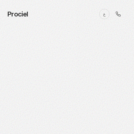
Prociel
ع